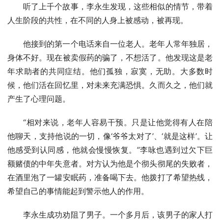
听了上千个故事，李永生发现，这些相似的情节，带着
人生阶段的共性，在不同的人身上被感动，被再现。
他接到的第一个电话来自一位老人。老年人常年独居，
身体不好。现在被卖假药的骗了，不想活了。他发现这是老
年求助者的共同症结。他们孤独，寂寞，无助。大多数时
候，他们活在回忆里，对未来充满恐惧。久而久之，他们就
产生了心理问题。
“相对来说，老年人容易干预。只是让他觉得有人在陪
他聊天，支持他说的一切，像‘爷爷太对了’、‘就是这样’。让
他感受到认同感，他就会慢慢恢复。”李咏也遇到过欠下巨
额赌债的中年失意者。对方认为他是个彻头彻尾的失败者，
在酒里泡了一罐安眠药，准备喝下去。他拨打了希望热线，
希望自己的事情能起到警示他人的作用。
李永生成功劝阻了男子。一个多月后，该男子的家人打