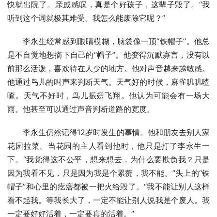
快就出院了。亲戚感叹，真是个好孩子，这辈子毁了。“我
听到这个词就极其难受。我怎么能废除它呢？”
李永生经常感到眼睛模糊，脑袋像一顶“铁帽子”。他总
是不自觉地想摘下自己的“帽子”。他变得沉默寡言，没有以
前那么活泼，喜欢待在人少的地方。他对声音越来越敏感。
他通过鸟儿的叫声来判断天气。天气好的时候，麻雀叽叽喳
喳。天气不好时，鸟儿振翅飞翔。他认为可能会有一场大
雨。他甚至可以通过声音判断道路的宽度。
李永生仍然记得12岁时发生的事情。他和朋友去别人家
花园拉菜。当花园的主人看到他时，他只是打了李永生一
下。“我觉得这不公平，想来想去，为什么要欺负我？只是
因为我看不见，只是因为我是个累赘，我不能。”头上的“铁
帽子”和心里的疙瘩都被一把火给毁了。“我不能让别人这样
看不起我。等我长大了，一定不能让别人说我是个废人。我
一定要好好活着，一定要真的活着。”