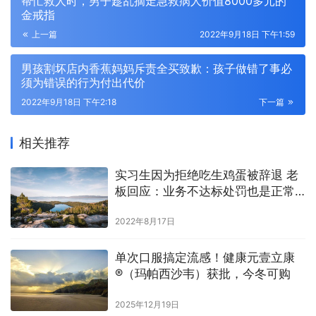
帮忙救人时，男子趁乱摘走急救病人价值8000多元的
金戒指
上一篇
2022年9月18日 下午1:59
男孩割坏店内香蕉妈妈斥责全买致歉：孩子做错了事必
须为错误的行为付出代价
2022年9月18日 下午2:18
下一篇
相关推荐
实习生因为拒绝吃生鸡蛋被辞退 老
板回应：业务不达标处罚也是正常
的
2022年8月17日
单次口服搞定流感！健康元壹立康
®（玛帕西沙韦）获批，今冬可购
2025年12月19日