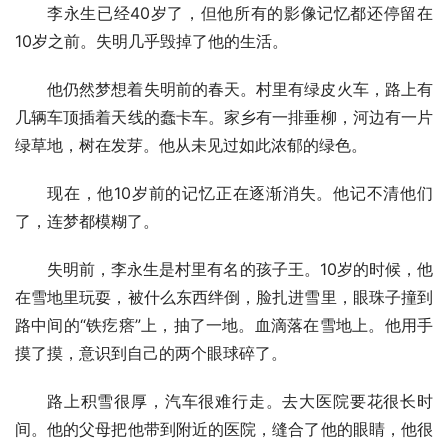
李永生已经40岁了，但他所有的影像记忆都还停留在
10岁之前。失明几乎毁掉了他的生活。
他仍然梦想着失明前的春天。村里有绿皮火车，路上有
几辆车顶插着天线的蠢卡车。家乡有一排垂柳，河边有一片
绿草地，树在发芽。他从未见过如此浓郁的绿色。
现在，他10岁前的记忆正在逐渐消失。他记不清他们
了，连梦都模糊了。
失明前，李永生是村里有名的孩子王。10岁的时候，他
在雪地里玩耍，被什么东西绊倒，脸扎进雪里，眼珠子撞到
路中间的“铁疙瘩”上，抽了一地。血滴落在雪地上。他用手
摸了摸，意识到自己的两个眼球碎了。
路上积雪很厚，汽车很难行走。去大医院要花很长时
间。他的父母把他带到附近的医院，缝合了他的眼睛，他很